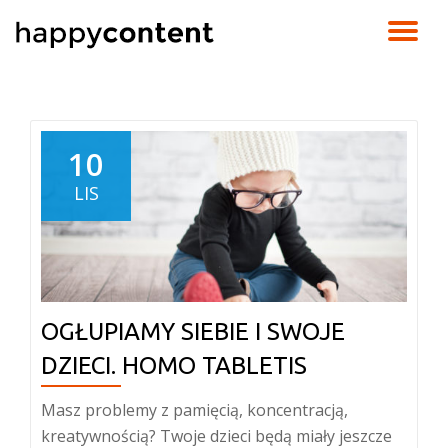
TO
Skip
to
NA
content
10
LIS
OGŁUPIAMY SIEBIE I SWOJE
DZIECI. HOMO TABLETIS
Masz problemy z pamięcią, koncentracją,
kreatywnością? Twoje dzieci będą miały jeszcze