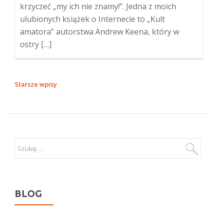
krzyczeć „my ich nie znamy!”. Jedna z moich
ulubionych książek o Internecie to „Kult
amatora” autorstwa Andrew Keena, który w
ostry […]
NAWIGACJA
Starsze wpisy
PO
WPISACH
BLOG