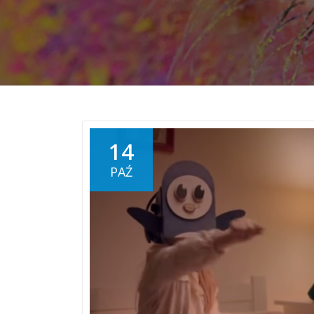
14
PAŹ