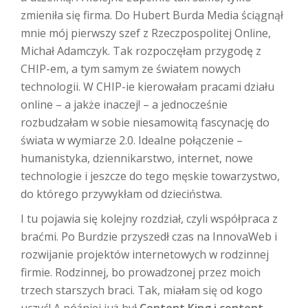
zmieniła się firma. Do Hubert Burda Media ściągnął
mnie mój pierwszy szef z Rzeczpospolitej Online,
Michał Adamczyk. Tak rozpoczęłam przygodę z
CHIP-em, a tym samym ze światem nowych
technologii. W CHIP-ie kierowałam pracami działu
online – a jakże inaczej! – a jednocześnie
rozbudzałam w sobie niesamowitą fascynację do
świata w wymiarze 2.0. Idealne połączenie –
humanistyka, dziennikarstwo, internet, nowe
technologie i jeszcze do tego męskie towarzystwo,
do którego przywykłam od dzieciństwa.
I tu pojawia się kolejny rozdział, czyli współpraca z
braćmi. Po Burdzie przyszedł czas na InnovaWeb i
rozwijanie projektów internetowych w rodzinnej
firmie. Rodzinnej, bo prowadzonej przez moich
trzech starszych braci. Tak, miałam się od kogo
uczyć! A później już był
Content King i content