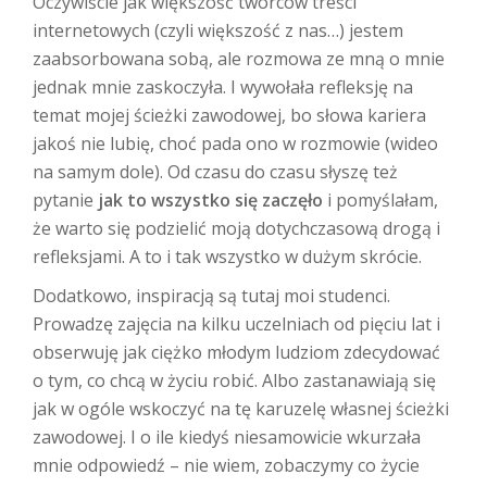
Oczywiście jak większość twórców treści
internetowych (czyli większość z nas…) jestem
zaabsorbowana sobą, ale rozmowa ze mną o mnie
jednak mnie zaskoczyła. I wywołała refleksję na
temat mojej ścieżki zawodowej, bo słowa kariera
jakoś nie lubię, choć pada ono w rozmowie (wideo
na samym dole). Od czasu do czasu słyszę też
pytanie
jak to wszystko się zaczęło
i pomyślałam,
że warto się podzielić moją dotychczasową drogą i
refleksjami. A to i tak wszystko w dużym skrócie.
Dodatkowo, inspiracją są tutaj moi studenci.
Prowadzę zajęcia na kilku uczelniach od pięciu lat i
obserwuję jak ciężko młodym ludziom zdecydować
o tym, co chcą w życiu robić. Albo zastanawiają się
jak w ogóle wskoczyć na tę karuzelę własnej ścieżki
zawodowej. I o ile kiedyś niesamowicie wkurzała
mnie odpowiedź – nie wiem, zobaczymy co życie