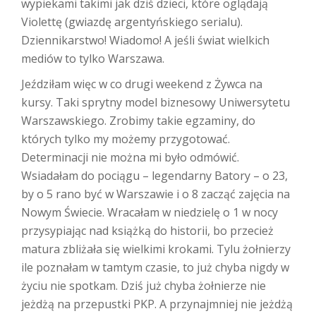
wypiekami takimi jak dziś dzieci, które oglądają
Violettę (gwiazdę argentyńskiego serialu).
Dziennikarstwo! Wiadomo! A jeśli świat wielkich
mediów to tylko Warszawa.
Jeździłam więc w co drugi weekend z Żywca na
kursy. Taki sprytny model biznesowy Uniwersytetu
Warszawskiego. Zrobimy takie egzaminy, do
których tylko my możemy przygotować.
Determinacji nie można mi było odmówić.
Wsiadałam do pociągu – legendarny Batory – o 23,
by o 5 rano być w Warszawie i o 8 zacząć zajęcia na
Nowym Świecie. Wracałam w niedzielę o 1 w nocy
przysypiając nad książką do historii, bo przecież
matura zbliżała się wielkimi krokami. Tylu żołnierzy
ile poznałam w tamtym czasie, to już chyba nigdy w
życiu nie spotkam. Dziś już chyba żołnierze nie
jeżdżą na przepustki PKP. A przynajmniej nie jeżdżą