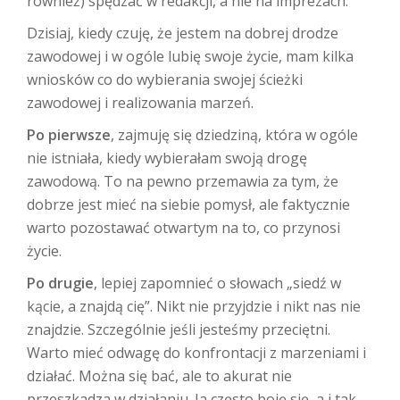
również) spędzać w redakcji, a nie na imprezach.
Dzisiaj, kiedy czuję, że jestem na dobrej drodze
zawodowej i w ogóle lubię swoje życie, mam kilka
wniosków co do wybierania swojej ścieżki
zawodowej i realizowania marzeń.
Po pierwsze
, zajmuję się dziedziną, która w ogóle
nie istniała, kiedy wybierałam swoją drogę
zawodową. To na pewno przemawia za tym, że
dobrze jest mieć na siebie pomysł, ale faktycznie
warto pozostawać otwartym na to, co przynosi
życie.
Po drugie
, lepiej zapomnieć o słowach „siedź w
kącie, a znajdą cię”. Nikt nie przyjdzie i nikt nas nie
znajdzie. Szczególnie jeśli jesteśmy przeciętni.
Warto mieć odwagę do konfrontacji z marzeniami i
działać. Można się bać, ale to akurat nie
przeszkadza w działaniu. Ja często boję się, a i tak