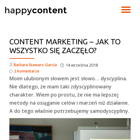
TO
Skip
to
NA
content
CONTENT MARKETING – JAK TO
WSZYSTKO SIĘ ZACZĘŁO?
Barbara Stawarz-García
14 września 2018
2 komentarze
Moim ulubionym słowem jest słowo… dyscyplina.
Nie dlatego, że mam taki zdyscyplinowany
charakter. Wiem po prostu, że nie ma lepszej
metody na osiąganie celów i marzeń niż działanie.
A do tego właśnie potrzebujemy samodyscypliny.