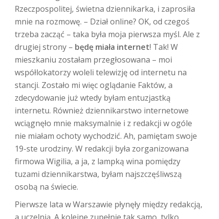
Rzeczpospolitej, świetna dziennikarka, i zaprosiła
mnie na rozmowę. – Dział online? OK, od czegoś
trzeba zacząć – taka była moja pierwsza myśl. Ale z
drugiej strony –
będę miała internet
! Tak! W
mieszkaniu zostałam przegłosowana – moi
współlokatorzy woleli telewizję od internetu na
stancji. Zostało mi więc oglądanie Faktów, a
zdecydowanie już wtedy byłam entuzjastką
internetu. Również dziennikarstwo internetowe
wciągnęło mnie maksymalnie i z redakcji w ogóle
nie miałam ochoty wychodzić. Ah, pamiętam swoje
19-ste urodziny. W redakcji była zorganizowana
firmowa Wigilia, a ja, z lampką wina pomiędzy
tuzami dziennikarstwa, byłam najszczęśliwszą
osobą na świecie.
Pierwsze lata w Warszawie płynęły między redakcją,
a uczelnią. A kolejne zupełnie tak samo, tylko