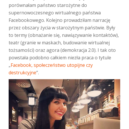
porównałam państwo starożytne do
supernowoczesnego wirtualnego państwa
Facebookowego. Kolejno prowadziłam narrację
przez obszary życia w starożytnym państwie. Były
to termy (obnażanie się, nawiązywanie kontaktów),
teatr (granie w maskach, budowanie wirtualnej
tożsamości) oraz agora (demokracja 2.0). I tak oto
powstała podobno całkiem niezła praca o tytule
„
Facebook, społeczeństwo utopijne czy
destrukcyjne
”.