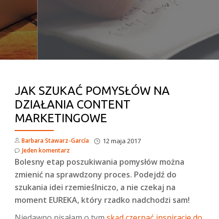
JAK SZUKAĆ POMYSŁÓW NA
DZIAŁANIA CONTENT
MARKETINGOWE
Barbara Stawarz-García
12 maja 2017
Jeden komentarz
Bolesny etap poszukiwania pomysłów można
zmienić na sprawdzony proces. Podejdź do
szukania idei rzemieślniczo, a nie czekaj na
moment EUREKA, który rzadko nadchodzi sam!
Niedawno pisałam o tym
skąd czerpać inspiracje do