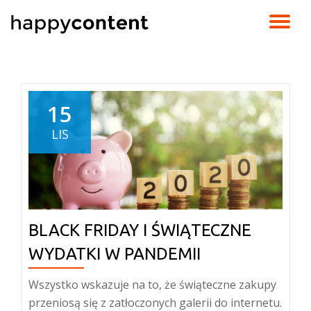
TO
Skip
to
NA
content
15
LIS
BLACK FRIDAY I ŚWIĄTECZNE
WYDATKI W PANDEMII
Wszystko wskazuje na to, że świąteczne zakupy
przeniosą się z zatłoczonych galerii do internetu.