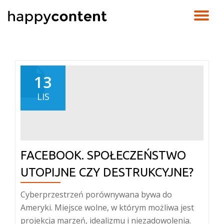
TO
Skip
to
NA
content
13
LIS
FACEBOOK. SPOŁECZEŃSTWO
UTOPIJNE CZY DESTRUKCYJNE?
Cyberprzestrzeń porównywana bywa do
Ameryki. Miejsce wolne, w którym możliwa jest
projekcja marzeń, idealizmu i niezadowolenia.