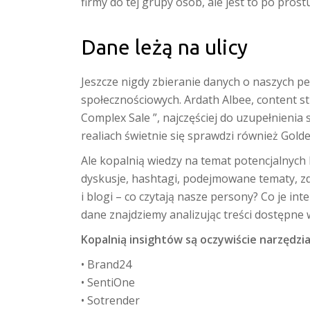
firmy do tej grupy osób, ale jest to po prost
Dane leżą na ulicy
Jeszcze nigdy zbieranie danych o naszych pe
społecznościowych. Ardath Albee, content st
Complex Sale ”, najczęściej do uzupełnienia 
realiach świetnie się sprawdzi również Golde
Ale kopalnią wiedzy na temat potencjalnyc
dyskusje, hashtagi, podejmowane tematy, z
i blogi – co czytają nasze persony? Co je in
dane znajdziemy analizując treści dostępne 
Kopalnią insightów są oczywiście narzędzia
• Brand24
• SentiOne
• Sotrender