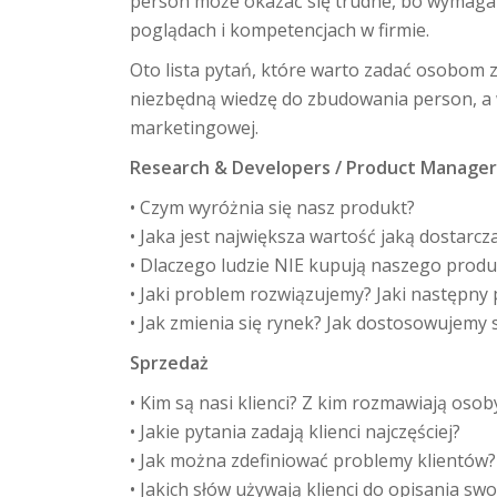
person może okazać się trudne, bo wymaga
poglądach i kompetencjach w firmie.
Oto lista pytań, które warto zadać osobom
niezbędną wiedzę do zbudowania person, a w
marketingowej.
Research & Developers / Product Manager
• Czym wyróżnia się nasz produkt?
• Jaka jest największa wartość jaką dostarc
• Dlaczego ludzie NIE kupują naszego prod
• Jaki problem rozwiązujemy? Jaki następn
• Jak zmienia się rynek? Jak dostosowujemy 
Sprzedaż
• Kim są nasi klienci? Z kim rozmawiają oso
• Jakie pytania zadają klienci najczęściej?
• Jak można zdefiniować problemy klientów?
• Jakich słów używają klienci do opisania s