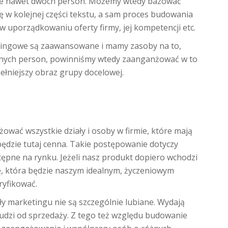
anie nawet dwóch person. Możemy wtedy bazować
ę w kolejnej części tekstu, a sam proces budowania
uporządkowaniu oferty firmy, jej kompetencji etc.
ketingowe są zaawansowane i mamy zasoby na to,
żonych person, powinniśmy wtedy zaanganżować w to
pełniejszy obraz grupy docelowej.
ać wszystkie działy i osoby w firmie, które mają
ędzie tutaj cenna. Takie postępowanie dotyczy
stępne na rynku. Jeżeli nasz produkt dopiero wchodzi
, która będzie naszym idealnym, życzeniowym
ryfikować.
ały marketingu nie są szczególnie lubiane. Wydają
ludzi od sprzedaży. Z tego też względu budowanie