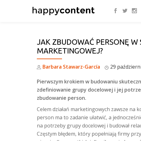
Skip
to
content
JAK ZBUDOWAĆ PERSONĘ W 
MARKETINGOWEJ?
Barbara Stawarz-García
29 październ
Pierwszym krokiem w budowaniu skuteczne
zdefiniowanie grupy docelowej i jej potrze
zbudowanie person.
Celem działań marketingowych zawsze na ko
person ma to zadanie ułatwić, a jednocześn
na potrzeby grupy docelowej i budował relacj
Częstym błędem, który popełniają firmy przy t