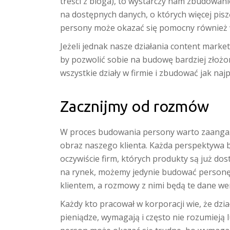
treści z bloga), to wystarczy nam zbudow
na dostępnych danych, o których więcej pisz
persony może okazać się pomocny również w 
Jeżeli jednak nasze działania content mar
by pozwolić sobie na budowę bardziej zło
wszystkie działy w firmie i zbudować jak naj
Zacznijmy od rozmów
W proces budowania persony warto zaangażow
obraz naszego klienta. Każda perspektywa b
oczywiście firm, których produkty są już do
na rynek, możemy jedynie budować personę
klientem, a rozmowy z nimi będą te dane we
Każdy kto pracował w korporacji wie, że dzi
pieniądze, wymagają i często nie rozumieją 