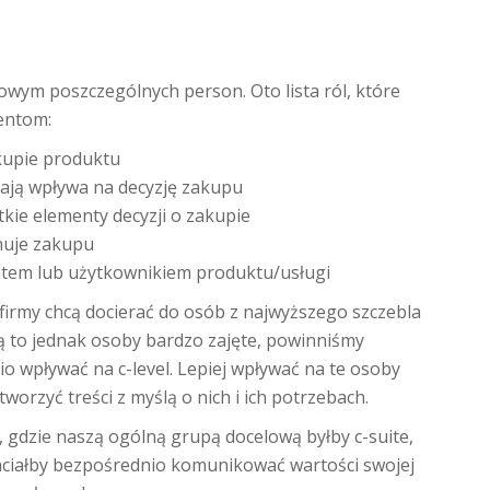
owym poszczególnych person. Oto lista ról, które
entom:
akupie produktu
mają wpływa na decyzję zakupu
kie elementy decyzji o zakupie
nuje zakupu
ntem lub użytkownikiem produktu/usługi
 firmy chcą docierać do osób z najwyższego szczebla
są to jednak osoby bardzo zajęte, powinniśmy
io wpływać na c-level. Lepiej wpływać na te osoby
worzyć treści z myślą o nich i ich potrzebach.
 gdzie naszą ogólną grupą docelową byłby c-suite,
 chciałby bezpośrednio komunikować wartości swojej