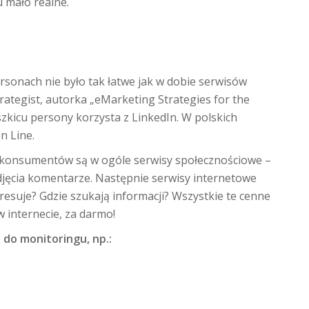
u mało realne.
rsonach nie było tak łatwe jak w dobie serwisów
rategist, autorka „eMarketing Strategies for the
szkicu persony korzysta z LinkedIn. W polskich
n Line.
h konsumentów są w ogóle serwisy społecznościowe –
djęcia komentarze. Następnie serwisy internetowe
teresuje? Gdzie szukają informacji? Wszystkie te cenne
w internecie, za darmo!
 do monitoringu, np.: