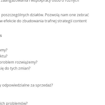
 zaangażowania i współpracy osób o różnych
 z poszczególnych działów. Pozwolą nam one zebrać
 efekcie do zbudowania trafnej strategii content
s
zamy?
uktu?
y problem rozwiążemy?
się do tych zmian?
by odpowiedzialne za sprzedaż?
woich problemów?