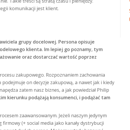
ie. Takie treści są stratą czasu i pieniędzy.
ii komunikacji jest klient.
tawiciela grupy docelowej. Persona opisuje
odelowego klienta. Im lepiej go poznamy, tym
gażowanie oraz dostarczać wartość poprzez
 procesu zakupowego. Rozpoznaniem zachowania
ób podejmuje on decyzje zakupową, a nawet jak i kiedy
napędza zatem nasz biznes, a jak powiedział Philip
akim kierunku podążają konsu
menci, i podążać tam
procesem zaawansowanym. Jeżeli naszym jedynym
firmowy (+ social media jako kanały dystrybucji