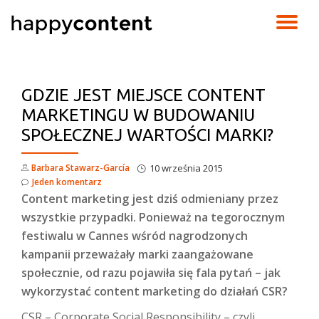
TO
Skip
to
NA
content
GDZIE JEST MIEJSCE CONTENT
MARKETINGU W BUDOWANIU
SPOŁECZNEJ WARTOŚCI MARKI?
Barbara Stawarz-García
10 września 2015
Jeden komentarz
Content marketing jest dziś odmieniany przez
wszystkie przypadki. Ponieważ na tegorocznym
festiwalu w Cannes wśród nagrodzonych
kampanii przeważały marki zaangażowane
społecznie, od razu pojawiła się fala pytań – jak
wykorzystać content marketing do działań CSR?
CSR – Corporate Social Responsibility – czyli