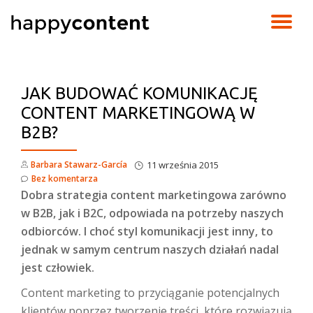
TO
Skip
to
NA
content
JAK BUDOWAĆ KOMUNIKACJĘ
CONTENT MARKETINGOWĄ W
B2B?
Barbara Stawarz-García
11 września 2015
Bez komentarza
Dobra strategia content marketingowa zarówno
w B2B, jak i B2C, odpowiada na potrzeby naszych
odbiorców. I choć styl komunikacji jest inny, to
jednak w samym centrum naszych działań nadal
jest człowiek.
Content marketing to przyciąganie potencjalnych
klientów poprzez tworzenie treści, które rozwiązują