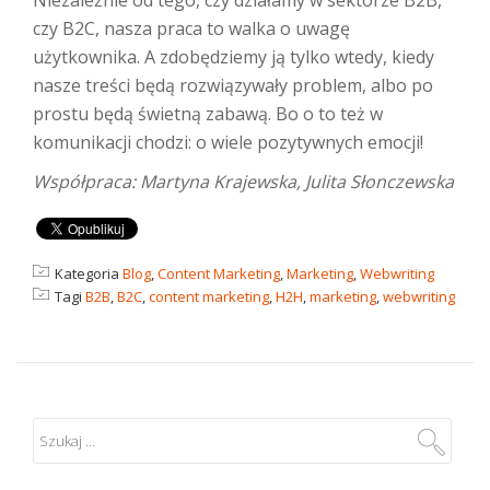
Niezależnie od tego, czy działamy w sektorze B2B,
czy B2C, nasza praca to walka o uwagę
użytkownika. A zdobędziemy ją tylko wtedy, kiedy
nasze treści będą rozwiązywały problem, albo po
prostu będą świetną zabawą. Bo o to też w
komunikacji chodzi: o wiele pozytywnych emocji!
Współpraca: Martyna Krajewska, Julita Słonczewska
Kategoria
Blog
,
Content Marketing
,
Marketing
,
Webwriting
Tagi
B2B
,
B2C
,
content marketing
,
H2H
,
marketing
,
webwriting